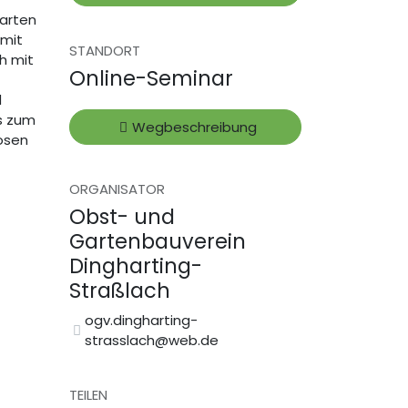
Garten
amit
STANDORT
h mit
Online-Seminar
d
ps zum
Wegbeschreibung
rosen
ORGANISATOR
Obst- und
Gartenbauverein
Dingharting-
Straßlach
ogv.dingharting-
strasslach@web.de
TEILEN